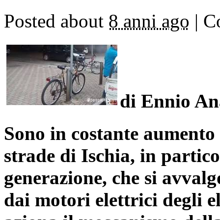
Posted about
8 anni ago
|
Co
di Ennio An
S
ono in costante aumento l
strade di Ischia, in partic
generazione, che si avvalg
dai motori elettrici degli e