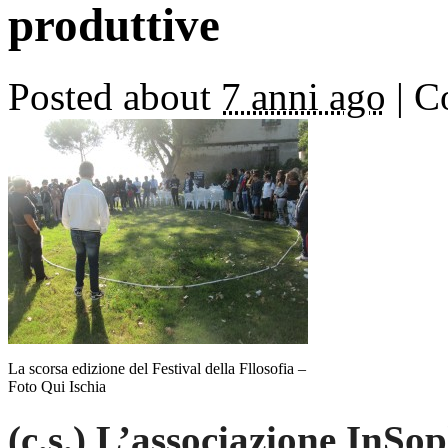
produttive
Posted about
7 anni ago
|
Co
La scorsa edizione del Festival della Fllosofia –
Foto Qui Ischia
(c.s.) L’associazione InSo