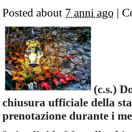
Posted about
7 anni ago
|
Co
(c.s.) 
chiusura ufficiale della sta
prenotazione durante i me