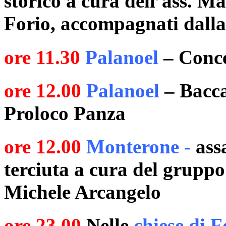
storico a cura dell’ass. M
Forio, accompagnati dalla
ore 11.30
Palanoel
– Conce
ore 12.00
Palanoel
– Bacca
Proloco Panza
ore 12.00
Monterone -
assa
terciuta a cura del grupp
Michele Arcangelo
ore 23.00
Nelle
chiese di F