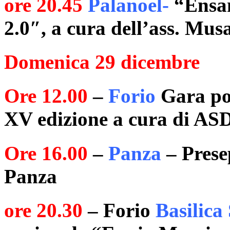
ore 20.45
Palanoel-
“Ensam
2.0″, a cura dell’ass. Mus
Domenica 29 dicembre
Ore 12.00
–
Forio
Gara pod
XV edizione a cura di ASD
Ore 16.00
–
Panza
– Prese
Panza
ore 20.30
– Forio
Basilica