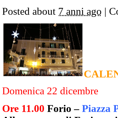
Posted about
7 anni ago
|
Co
CALEN
Domenica 22 dicembre
Ore 11.00
Forio –
Piazza 