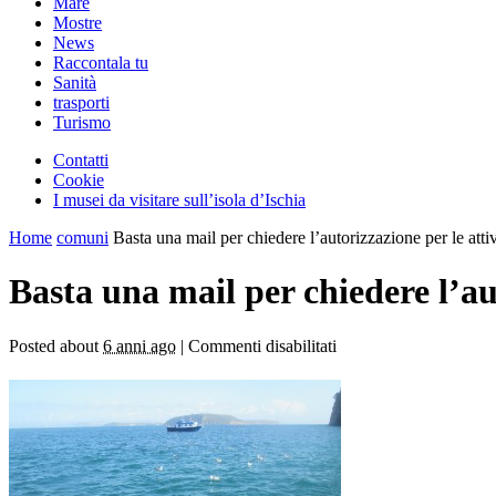
Mare
Mostre
News
Raccontala tu
Sanità
trasporti
Turismo
Contatti
Cookie
I musei da visitare sull’isola d’Ischia
Home
comuni
Basta una mail per chiedere l’autorizzazione per le atti
Basta una mail per chiedere l’au
Posted about
6 anni ago
|
Commenti disabilitati