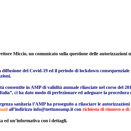
ttore Miccio, un comunicato sulla questione delle autorizzazioni nec
 diffusione del Covid-19 ed il periodo di lockdown consequenziale al
azioni.
tà consentite in AMP di validità annuale rilasciate nel corso del 201
alia”, ci ha dato modo di perfezionare ed adeguare la procedura ne
emergenza sanitaria l’AMP ha proseguito a rilasciare le autorizzazion
mail
all’indirizzo
info@nettunoamp.it
con
richiesta di rinnovo o di
ta ed un’informativa con i dettagli.