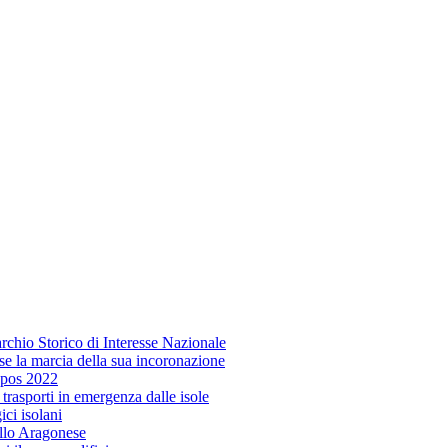
rchio Storico di Interesse Nazionale
sse la marcia della sua incoronazione
epos 2022
i trasporti in emergenza dalle isole
ci isolani
ello Aragonese