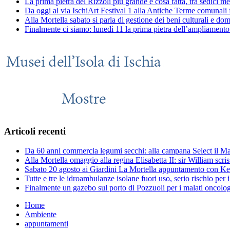
La prima pietra del Rizzoli più grande è cosa fatta, tra sedici me
Da oggi al via IschiArt Festival 1 alla Antiche Terme comunali f
Alla Mortella sabato si parla di gestione dei beni culturali e dom
Finalmente ci siamo: lunedì 11 la prima pietra dell’ampliamento
Articoli recenti
Da 60 anni commercia legumi secchi: alla campana Select il Ma
Alla Mortella omaggio alla regina Elisabetta II: sir William scri
Sabato 20 agosto ai Giardini La Mortella appuntamento con K
Tutte e tre le idroambulanze isolane fuori uso, serio rischio per 
Finalmente un gazebo sul porto di Pozzuoli per i malati oncologi
Home
Ambiente
appuntamenti