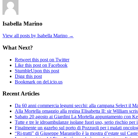
Isabella Marino
View all posts by Isabella Marino →
What Next?
Retweet this post on Twitter
Like this post on Facebook
StumbleUpon this post
Digg this post
Bookmark on del.icio.us
Recent Articles
Da 60 anni commercia legumi secchi: alla campana Select il Ma
Alla Mortella omaggio alla regina Elisabetta II: sir William scri
Sabato 20 agosto ai Giardini La Mortella appuntamento con K
Tutte e tre le idroambulanze isolane fuori uso, serio rischio per 
Finalmente un gazebo sul porto di Pozzuoli per i malati oncologi
“Ri-tratti” di Giuseppe Maraniello è la mostra d’estate sul Cast