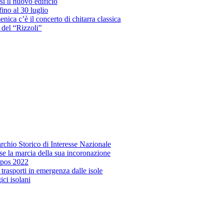
si il nuovo edificio
ino al 30 luglio
enica c’è il concerto di chitarra classica
 del “Rizzoli”
rchio Storico di Interesse Nazionale
sse la marcia della sua incoronazione
epos 2022
i trasporti in emergenza dalle isole
ci isolani