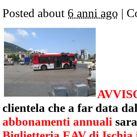
Posted about
6 anni ago
|
Co
AVVIS
clientela che a far data da
abbonamenti annuali
sara
Biglietteria EAV di Ischia 